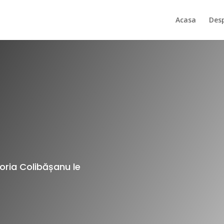
Acasa
Des
 Horia Colibășanu le